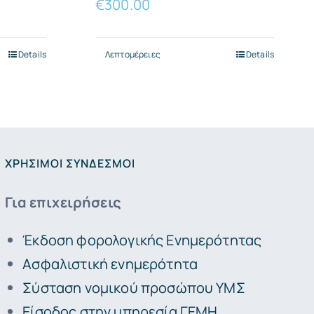
€
300.00
Details
Λεπτομέρειες
Details
.
ΧΡΉΣΙΜΟΙ ΣΎΝΔΕΣΜΟΙ
Για επιχειρήσεις
Έκδοση φορολογικής Ενημερότητας
Ασφαλιστική ενημερότητα
Σύσταση νομικού προσώπου ΥΜΣ
Είσοδος στην υπηρεσία ΓΕΜΗ