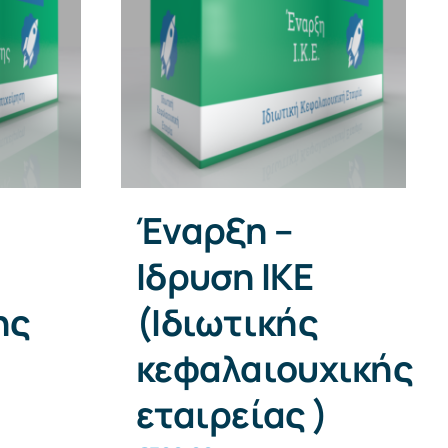
Έναρξη –
Ιδρυση ΙΚΕ
ης
(Ιδιωτικής
κεφαλαιουχικής
εταιρείας )
σα