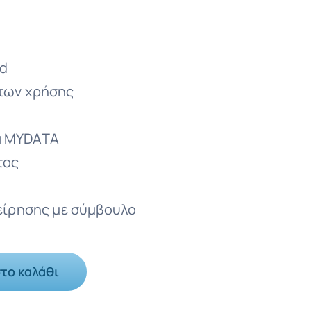
ud
άτων χρήσης
α MYDATA
τος
χείρησης με σύμβουλο
το καλάθι