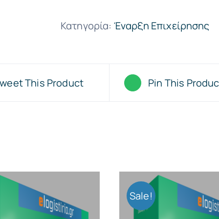
Περιορισμένης
Κατηγορία:
Έναρξη Επιχείρησης
ευθύνης
(Ε.Π.E.)
ποσότητα
weet This Product
Pin This Produc
Sale!