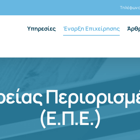
Τηλέφωνα:
Υπηρεσίες
Έναρξη Επιχείρησης
Άρθ
ρείας Περιορισμ
(Ε.Π.E.)