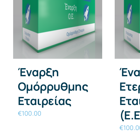
Έναρξη
Ένα
Ομόρρυθμης
Eτε
Εταιρείας
Ετα
(Ε.Ε
€
100.00
€
100.0