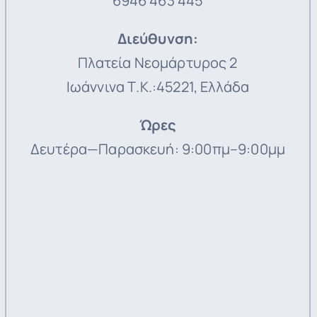
6946 463 445
Διεύθυνση
:
Πλατεία Νεομάρτυρος 2
Ιωάννινα Τ.Κ.:45221, Ελλάδα
Ώρες
Δευτέρα—Παρασκευή: 9:00πμ–9:00μμ