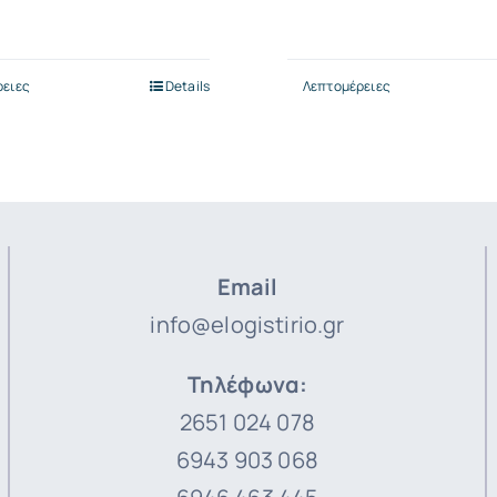
was:
τιμή
€70.00.
είναι:
ρειες
Details
Λεπτομέρειες
€60.00
Email
info@elogistirio.gr
Τηλέφωνα:
2651 024 078
6943 903 068