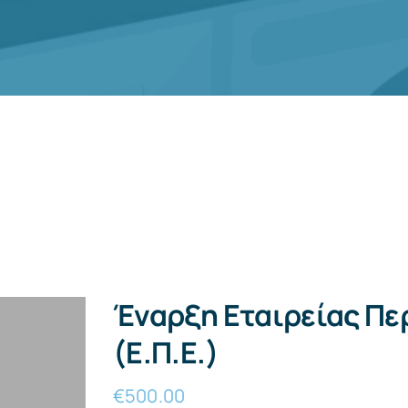
Έναρξη Eταιρείας Πε
(Ε.Π.E.)
€
500.00