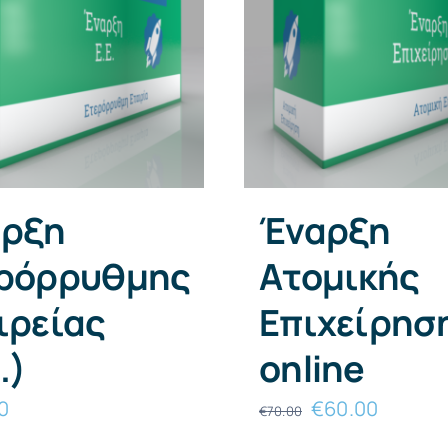
ρξη
Έναρξη
ρόρρυθμης
Ατομικής
ιρείας
Επιχείρησ
.)
online
Original
Η
0
€
60.00
€
70.00
price
τρέχου