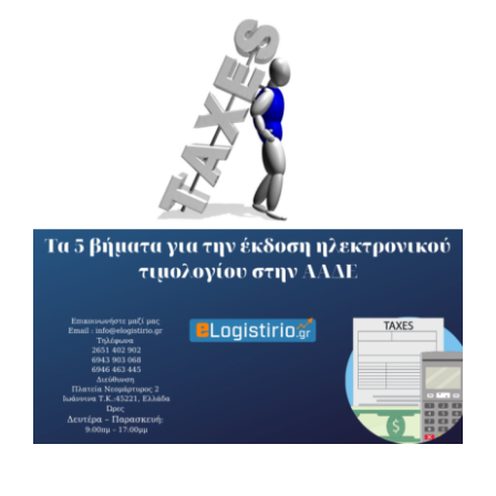
View
Larger
Image