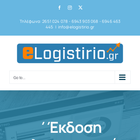
Skip
Facebook
Instagram
X
to
Τηλέφωνα: 2651 024 078 - 6943 903 068 - 6946 463
content
445
|
info@elogistirio.gr
Go to...
΄Έκδοση